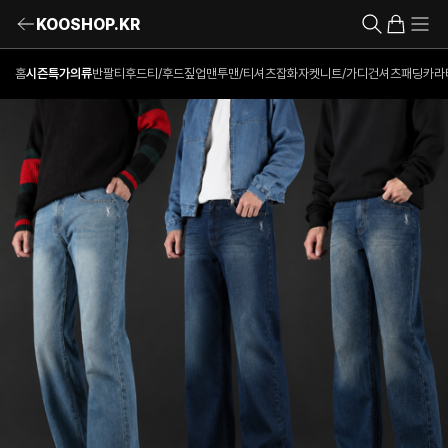
KOOSHOP.KR
홈
시즌특가의류
반팔티
후드티/후드짚업
맨투맨/티셔츠
잡화
자켓
니트/가디건
셔츠
패딩
카라