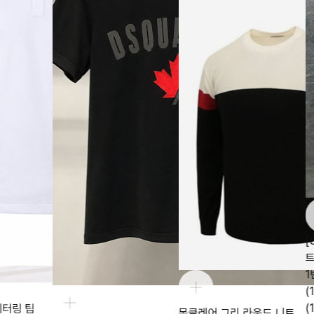
[ST] 물결
트 헤비 울
1번(100~1
(110~115)
(120~140
몽클레어 그리 라운드 니트