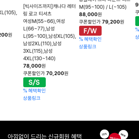
95,000
[빅사이즈까지]캐나다 레터
M(95~100) / L(~105)
쿠폰할인
링 로고 티셔츠
88,000
원
여성M(55~66),여성
쿠폰할인가
79,200
원
L(66~77),남성
%
혜택확
L(95~100),남성XL(105),
상품링크
%
혜택확인
남성2XL(110),남성
상품링크
3XL(115),남성
4XL(130~140)
78,000
원
쿠폰할인가
70,200
원
%
혜택확인
상품링크