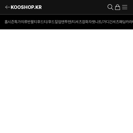
KOOSHOP.KR
홈
시즌특가의류
반팔티
후드티/후드짚업
맨투맨/티셔츠
잡화
자켓
니트/가디건
셔츠
패딩
카라