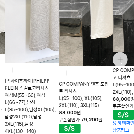
CP COM
고 티셔츠
[빅사이즈까지]PHILPP
CP COMPANY 렌즈 포인
L(95~100)
PLEIN 스컬로고티셔츠
트 티셔츠
2XL(110),
여성M(55~66),여성
L(95~100), XL(105),
88,000
L(66~77),남성
2XL(110), 3XL(115)
쿠폰할인
,
L(95~100),남성XL(105),
88,000
원
남성2XL(110),남성
쿠폰할인가
79,200
원
%
혜택확
3XL(115),남성
상품링크
4XL(130~140)