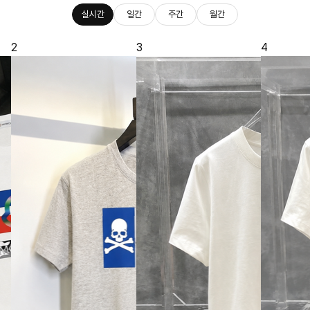
실시간
일간
주간
월간
2
3
4