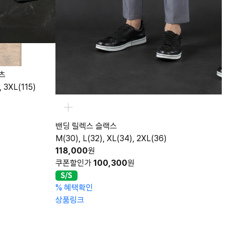
[
5
26SS. 시그니처 스티치 데님 하프셔츠
6
2XL(95-100), 3XL(105), 4XL(110)
쿠
98,000
원
쿠폰할인가
88,200
원
)
%
상
%
혜택확인
상품링크