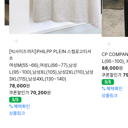
CP COMPA
L(95~100), X
CP COMPANY 렌즈 포인트 티셔츠
88,000
원
L(95~100), XL(105), 2XL(110), 3XL(115)
쿠폰할인가
7
88,000
원
성
쿠폰할인가
79,200
원
%
혜택확인
상품링크
%
혜택확인
상품링크