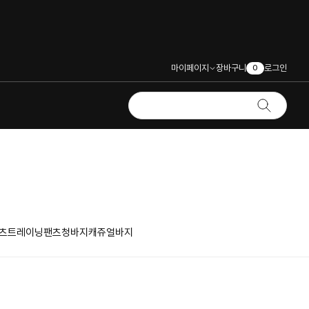
마이페이지
장바구니
로그인
0
츠
트레이닝팬츠
청바지
캐쥬얼바지