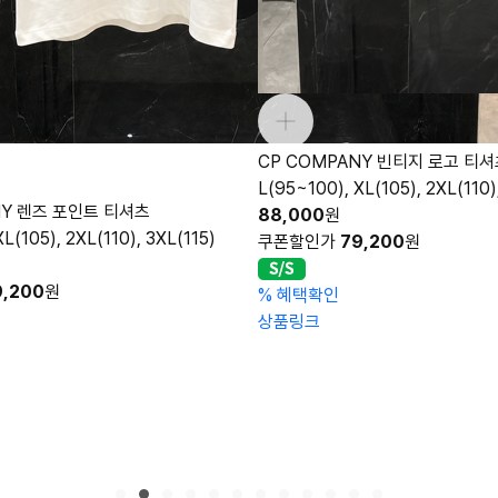
NY 빈티지 로고 티셔츠
L(105), 2XL(110), 3XL(115)
9,200
원
밴딩 릴렉스 슬랙스
M(30), L(32), XL(34), 2XL(36
118,000
원
쿠폰할인가
100,300
원
%
혜택확인
상품링크