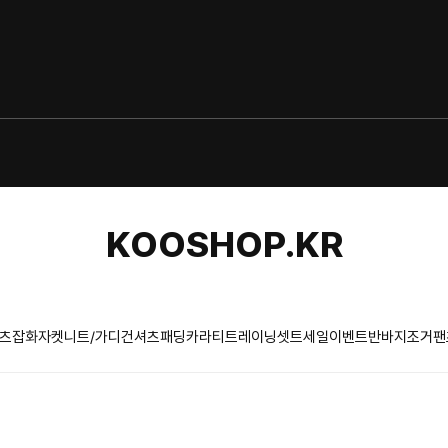
KOOSHOP.KR
츠
잡화
자켓
니트/가디건
셔츠
패딩
카라티
트레이닝셋트
세일이벤트
반바지
조거팬