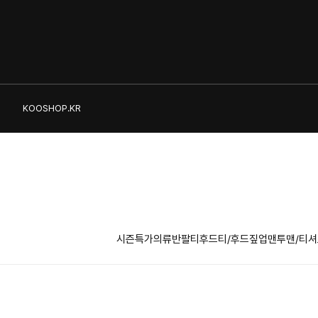
KOOSHOP.KR
시즌특가의류
반팔티
후드티/후드짚업
맨투맨/티셔