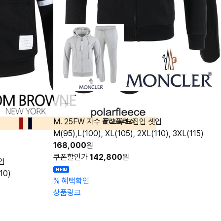
M. 25FW 자수 로고 후드집업 셋업
M(95),L(100), XL(105), 2XL(110), 3XL(115)
168,000
원
쿠폰할인가
142,800
원
업
10)
%
혜택확인
상품링크