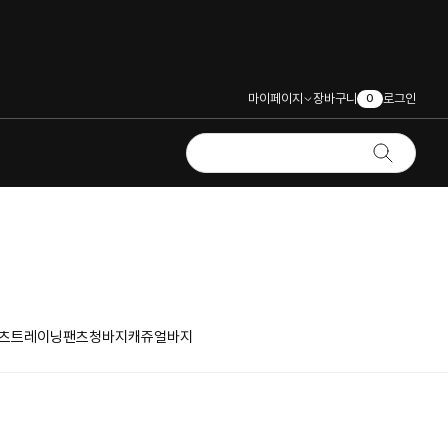
마이페이지
장바구니
로그인
0
츠
트레이닝팬츠
청바지
캐쥬얼바지