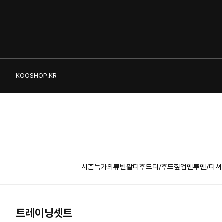
KOOSHOP.KR
시즌특가의류
반팔티
후드티/후드짚업
맨투맨/티셔
트레이닝셋트