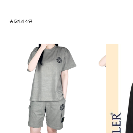
총
5
개
의 상품