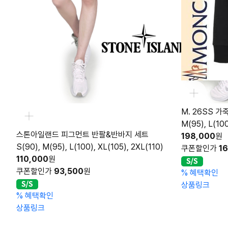
M. 26SS 
M(95), L(100
스톤아일랜드 피그먼트 반팔&반바지 세트
198,000
원
S(90), M(95), L(100), XL(105), 2XL(110)
쿠폰할인가
1
110,000
원
쿠폰할인가
93,500
원
%
혜택확인
상품링크
%
혜택확인
상품링크