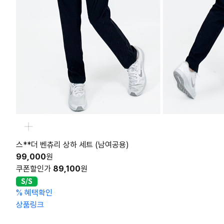
스**더 벤츄리 상하 세트 (남여공용)
99,000
원
쿠폰할인가
89,100
원
%
혜택확인
상품링크