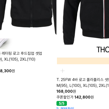
가죽 레터링 로고 후드집업 셋업
), XL(105), 2XL(110)
68,300
원
T. 25FW 4바 로고 폴라폴리스 셋
M(95), L(100), XL(105), 2XL(1
168,000
원
쿠폰할인가
142,800
원
%
혜택확인