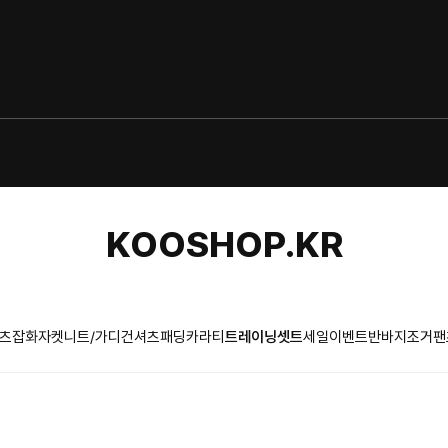
KOOSHOP.KR
츠
잡화
자켓
니트/가디건
셔츠
패딩
카라티
트레이닝셋트
세일이벤트
반바지
조거팬