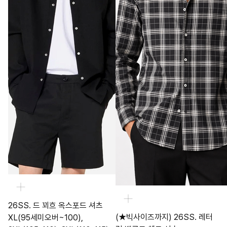
26SS. 드 꾀흐 옥스포드 셔츠
(★빅사이즈까지) 26SS. 레터
XL(95세미오버~100),