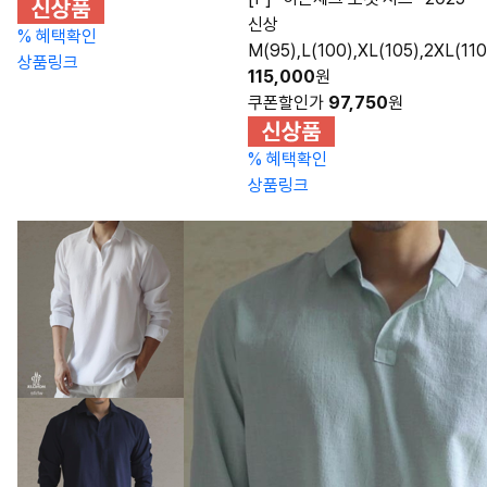
신상
%
혜택확인
M(95),L(100),XL(105),2XL(110
상품링크
115,000
원
쿠폰할인가
97,750
원
%
혜택확인
상품링크