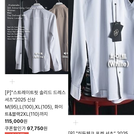
[P]"스트레이트핏 솔리드 드레스
셔츠"2025 신상
M(95),L(100),XL(105), 화이
트&블랙2XL(110)까지
115,000
원
쿠폰할인가
97,750
원
[P] "히든체크 포켓 셔츠“ 2025