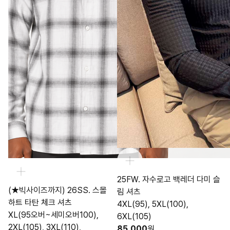
25FW. 자수로고 백레더 다미 슬
(★빅사이즈까지) 26SS. 스몰
림 셔츠
하트 타탄 체크 셔츠
4XL(95), 5XL(100),
XL(95오버~세미오버100),
6XL(105)
2XL(105), 3XL(110),
85,000
원