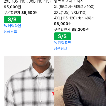
링 백로고 체크 셔츠
2XL(105-110), 3XL(110-115)
XL(95오버~세미오버100),
95,000
원
2XL(105), 3XL(110),
쿠폰할인가
85,500
원
4XL(115-120) ★빅사이즈
98,000
원
%
혜택확인
쿠폰할인가
88,200
원
상품링크
%
혜택확인
상품링크