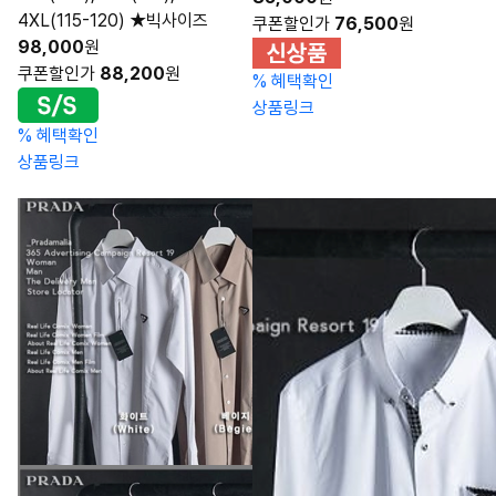
4XL(115-120) ★빅사이즈
쿠폰할인가
76,500
원
98,000
원
쿠폰할인가
88,200
원
%
혜택확인
상품링크
%
혜택확인
상품링크