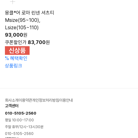
몽클*어 로마 린넨 셔츠티
Msize(95~100),
Lsize(105~110)
93,000
원
쿠폰할인가
83,700
원
%
혜택확인
상품링크
회사소개
이용약관
개인정보처리방침
이용안내
고객센터
010-5105-2560
평일 10:00~17:00
주말 휴무/12시~13시30분
010-5105-2560