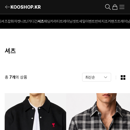
KOOSHOP.KR
티셔츠
잡화
자켓
니트/가디건
셔츠
패딩
카라티
트레이닝셋트
세일이벤트
반바지
조거팬츠
트레이닝
셔츠
총
7
개
의 상품